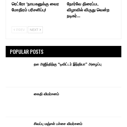
ரெட்ரோ ‘நாயகனுக்கு வைர
நோர்வே திரைப்பட
மோதிரம் பரிசளிப்பு!
விழாவில் விருது வென்ற
நடிகர்…
PREV
NEXT
POPULAR POSTS
தல அஜீத்திற்கு “டிவிட்டர் இந்தியா” அழைப்பு
கைதி விமர்சனம்
சிவப்பு மஞ்சள் பச்சை விமர்சனம்