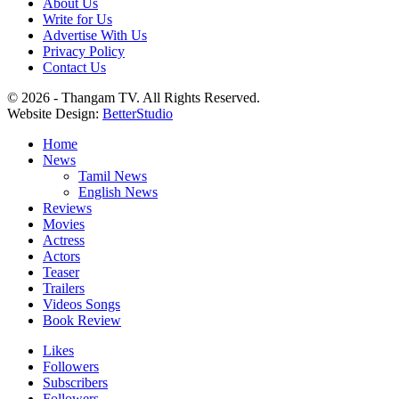
About Us
Write for Us
Advertise With Us
Privacy Policy
Contact Us
© 2026 - Thangam TV. All Rights Reserved.
Website Design:
BetterStudio
Home
News
Tamil News
English News
Reviews
Movies
Actress
Actors
Teaser
Trailers
Videos Songs
Book Review
Likes
Followers
Subscribers
Followers