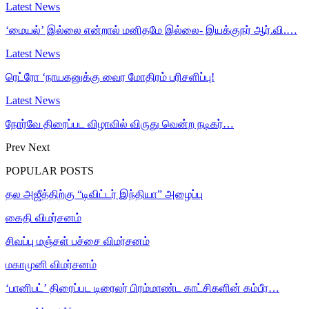
Latest News
‘மையல்’ இல்லை என்றால் மனிதமே இல்லை- இயக்குநர் ஆர்.வி.…
Latest News
ரெட்ரோ ‘நாயகனுக்கு வைர மோதிரம் பரிசளிப்பு!
Latest News
நோர்வே திரைப்பட விழாவில் விருது வென்ற நடிகர்…
Prev
Next
POPULAR POSTS
தல அஜீத்திற்கு “டிவிட்டர் இந்தியா” அழைப்பு
கைதி விமர்சனம்
சிவப்பு மஞ்சள் பச்சை விமர்சனம்
மகாமுனி விமர்சனம்
‘பானிபட்’ திரைப்பட டிரைலர் பிரம்மாண்ட காட்சிகளின் கம்பீர…