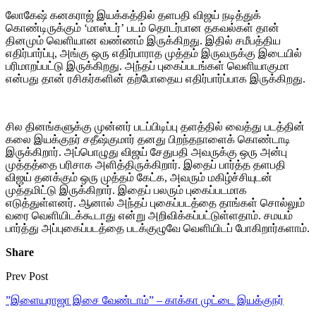
லோகேஷ் கனகராஜ் இயக்கத்தில் தளபதி விஜய் நடித்துக்
கொண்டிருக்கும் ‘மாஸ்டர்’ படம் தொடர்பான தகவல்கள் தான்
தினமும் வெளியான வண்ணம் இருக்கிறது. இதில் சமீபத்திய
எதிர்பார்ப்பு, அங்கு ஒரு எதிர்பாராத முத்தம் இருவருக்கு இடையில்
பரிமாறப்பட்டு இருக்கிறது. அந்தப் புகைப்படங்கள் வெளியாகுமா
என்பது தான் ரசிகர்களின் தற்போதைய எதிர்பார்ப்பாக இருக்கிறது.
சில தினங்களுக்கு முன்னர் படப்பிடிப்பு தளத்தில் வைத்து படத்தின்
கலை இயக்குநர் சதீஷ்குமார் தனது பிறந்தநாளைக் கொண்டாடி
இருக்கிறார். அப்பொழுது விஜய் சேதுபதி அவருக்கு ஒரு அன்பு
முத்தத்தை பரிசாக அளித்திருக்கிறார். இதைப் பார்த்த தளபதி
விஜய் தனக்கும் ஒரு முத்தம் கேட்க, அவரும் மகிழ்ச்சியுடன்
முத்தமிட்டு இருக்கிறார். இதைப் பலரும் புகைப்படமாக
எடுத்துள்ளனர். ஆனால் அந்தப் புகைப்படத்தை தாங்கள் சொல்லும்
வரை வெளியிடக்கூடாது என்று அறிவிக்கப்பட்டுள்ளதாம். சமயம்
பார்த்து அப்புகைப்படத்தை படக்குழுவே வெளியிடப் போகிறார்களாம்.
Share
Prev Post
”இளையராஜா இசை வேண்டாம்” – காக்கா முட்டை இயக்குநர்