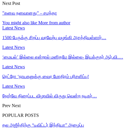
Next Post
”கனவு நனவானது” – சமந்தா
You might also like
More from author
Latest News
1500 பேருக்கு சிறப்பு வரவேற்பு வழங்கி அசத்தியுள்ளார்…
Latest News
‘மையல்’ இல்லை என்றால் மனிதமே இல்லை- இயக்குநர் ஆர்.வி.…
Latest News
ரெட்ரோ ‘நாயகனுக்கு வைர மோதிரம் பரிசளிப்பு!
Latest News
நோர்வே திரைப்பட விழாவில் விருது வென்ற நடிகர்…
Prev
Next
POPULAR POSTS
தல அஜீத்திற்கு “டிவிட்டர் இந்தியா” அழைப்பு