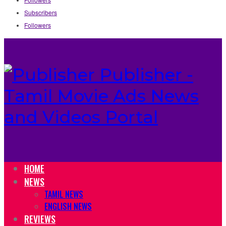
Subscribers
Followers
Publisher -
Tamil Movie Ads News
and Videos Portal
HOME
NEWS
TAMIL NEWS
ENGLISH NEWS
REVIEWS