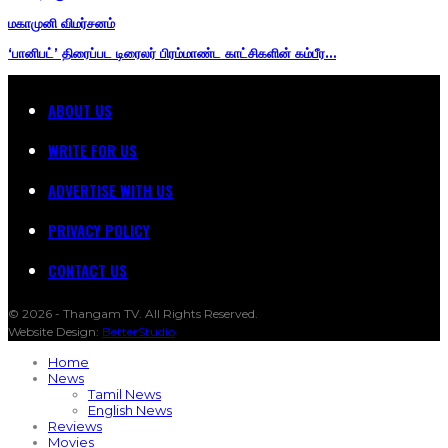
மகாமுனி விமர்சனம்
‘பானிபட்’ திரைப்பட டிரைலர் பிரம்மாண்ட காட்சிகளின் கம்பீர…
ABOUT US
WRITE FOR US
ADVERTISE WITH US
PRIVACY POLICY
CONTACT US
© 2026 - Thangam TV. All Rights Reserved.
Website Design:
BetterStudio
Home
News
Tamil News
English News
Reviews
Movies