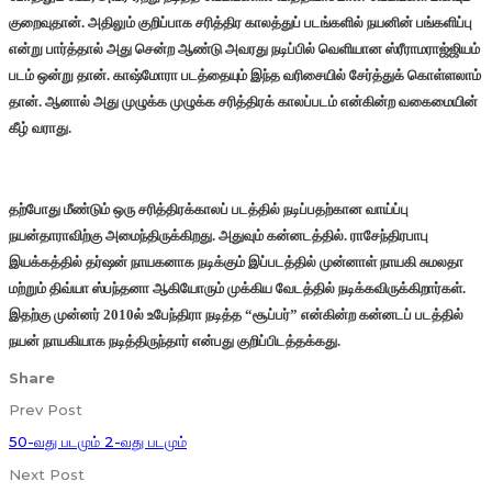
குறைவுதான். அதிலும் குறிப்பாக சரித்திர காலத்துப் படங்களில் நயனின் பங்களிப்பு
என்று பார்த்தால் அது சென்ற ஆண்டு அவரது நடிப்பில் வெளியான ஸ்ரீராமராஜ்ஜியம்
படம் ஒன்று தான். காஷ்மோரா படத்தையும் இந்த வரிசையில் சேர்த்துக் கொள்ளலாம்
தான். ஆனால் அது முழுக்க முழுக்க சரித்திரக் காலப்படம் என்கின்ற வகைமையின்
கீழ் வராது.
தற்போது மீண்டும் ஒரு சரித்திரக்காலப் படத்தில் நடிப்பதற்கான வாய்ப்பு
நயன்தாராவிற்கு அமைந்திருக்கிறது. அதுவும் கன்னடத்தில். ராசேந்திரபாபு
இயக்கத்தில் தர்ஷன் நாயகனாக நடிக்கும் இப்படத்தில் முன்னாள் நாயகி சுமலதா
மற்றும் திவ்யா ஸ்பந்தனா ஆகியோரும் முக்கிய வேடத்தில் நடிக்கவிருக்கிறார்கள்.
இதற்கு முன்னர் 2010ல் உபேந்திரா நடித்த “சூப்பர்” என்கின்ற கன்னடப் படத்தில்
நயன் நாயகியாக நடித்திருந்தார் என்பது குறிப்பிடத்தக்கது.
Share
Prev Post
50-வது படமும் 2-வது படமும்
Next Post