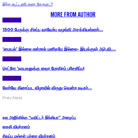
இந்த கூட்டணி கரை சேருமா..?
YOU MIGHT ALSO LIKE
MORE FROM AUTHOR
LATEST NEWS
1500 பேருக்கு சிறப்பு வரவேற்பு வழங்கி அசத்தியுள்ளார்…
LATEST NEWS
‘மையல்’ இல்லை என்றால் மனிதமே இல்லை- இயக்குநர் ஆர்.வி.…
LATEST NEWS
ரெட்ரோ ‘நாயகனுக்கு வைர மோதிரம் பரிசளிப்பு!
LATEST NEWS
நோர்வே திரைப்பட விழாவில் விருது வென்ற நடிகர்…
Prev
Next
POPULAR POSTS
தல அஜீத்திற்கு “டிவிட்டர் இந்தியா” அழைப்பு
கைதி விமர்சனம்
சிவப்பு மஞ்சள் பச்சை விமர்சனம்