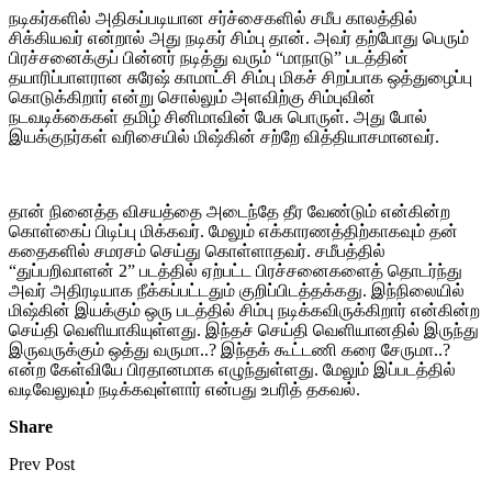
நடிகர்களில் அதிகப்படியான சர்ச்சைகளில் சமீப காலத்தில்
சிக்கியவர் என்றால் அது நடிகர் சிம்பு தான். அவர் தற்போது பெரும்
பிரச்சனைக்குப் பின்னர் நடித்து வரும் “மாநாடு” படத்தின்
தயாரிப்பாளரான சுரேஷ் காமாட்சி சிம்பு மிகச் சிறப்பாக ஒத்துழைப்பு
கொடுக்கிறார் என்று சொல்லும் அளவிற்கு சிம்புவின்
நடவடிக்கைகள் தமிழ் சினிமாவின் பேசு பொருள். அது போல்
இயக்குநர்கள் வரிசையில் மிஷ்கின் சற்றே வித்தியாசமானவர்.
தான் நினைத்த விசயத்தை அடைந்தே தீர வேண்டும் என்கின்ற
கொள்கைப் பிடிப்பு மிக்கவர். மேலும் எக்காரணத்திற்காகவும் தன்
கதைகளில் சமரசம் செய்து கொள்ளாதவர். சமீபத்தில்
“துப்பறிவாளன் 2” படத்தில் ஏற்பட்ட பிரச்சனைகளைத் தொடர்ந்து
அவர் அதிரடியாக நீக்கப்பட்டதும் குறிப்பிடத்தக்கது. இந்நிலையில்
மிஷ்கின் இயக்கும் ஒரு படத்தில் சிம்பு நடிக்கவிருக்கிறார் என்கின்ற
செய்தி வெளியாகியுள்ளது. இந்தச் செய்தி வெளியானதில் இருந்து
இருவருக்கும் ஒத்து வருமா..? இந்தக் கூட்டணி கரை சேருமா..?
என்ற கேள்வியே பிரதானமாக எழுந்துள்ளது. மேலும் இப்படத்தில்
வடிவேலுவும் நடிக்கவுள்ளார் என்பது உபரித் தகவல்.
Share
Prev Post