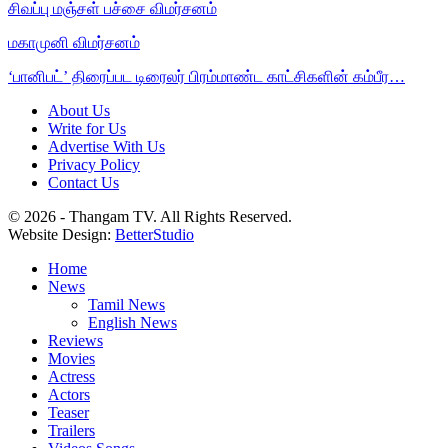
சிவப்பு மஞ்சள் பச்சை விமர்சனம்
மகாமுனி விமர்சனம்
‘பானிபட்’ திரைப்பட டிரைலர் பிரம்மாண்ட காட்சிகளின் கம்பீர…
About Us
Write for Us
Advertise With Us
Privacy Policy
Contact Us
© 2026 - Thangam TV. All Rights Reserved.
Website Design:
BetterStudio
Home
News
Tamil News
English News
Reviews
Movies
Actress
Actors
Teaser
Trailers