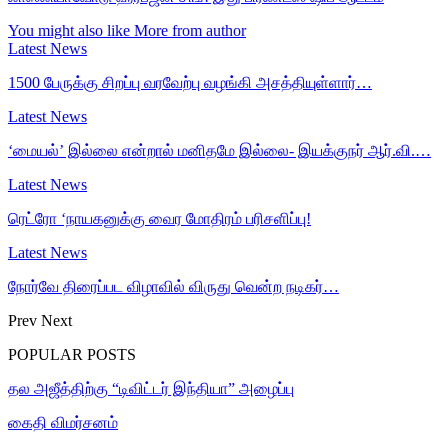
You might also like
More from author
Latest News
1500 பேருக்கு சிறப்பு வரவேற்பு வழங்கி அசத்தியுள்ளார்…
Latest News
‘மையல்’ இல்லை என்றால் மனிதமே இல்லை- இயக்குநர் ஆர்.வி.…
Latest News
ரெட்ரோ ‘நாயகனுக்கு வைர மோதிரம் பரிசளிப்பு!
Latest News
நோர்வே திரைப்பட விழாவில் விருது வென்ற நடிகர்…
Prev
Next
POPULAR POSTS
தல அஜீத்திற்கு “டிவிட்டர் இந்தியா” அழைப்பு
கைதி விமர்சனம்