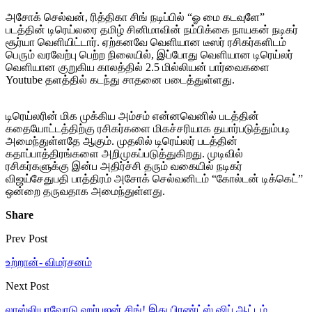
அசோக் செல்வன், ரித்திகா சிங் நடிப்பில் “ஓ மை கடவுளே”
படத்தின் டிரெய்லரை தமிழ் சினிமாவின் நம்பிக்கை நாயகன் நடிகர்
சூர்யா வெளியிட்டார். ஏற்கனவே வெளியான டீஸர் ரசிகர்களிடம்
பெரும் வரவேற்பு பெற்ற நிலையில், இப்போது வெளியான டிரெய்லர்
வெளியான குறுகிய காலத்தில் 2.5 மில்லியன் பார்வைகளை
Youtube தளத்தில் கடந்து சாதனை படைத்துள்ளது.
டிரெய்லரின் மிக முக்கிய அம்சம் என்னவெனில் படத்தின்
கதையோட்டத்திற்கு ரசிகர்களை மிகச்சரியாக தயார்படுத்தும்படி
அமைந்துள்ளதே ஆகும். முதலில் டிரெய்லர் படத்தின்
கதாப்பாத்திரங்களை அறிமுகப்படுத்துகிறது. முடிவில்
ரசிகர்களுக்கு இன்ப அதிர்ச்சி தரும் வகையில் நடிகர்
விஜய்சேதுபதி பாத்திரம் அசோக் செல்வனிடம் “கோல்டன் டிக்கெட்”
ஒன்றை தருவதாக அமைந்துள்ளது.
Share
Prev Post
உற்றான்- விமர்சனம்
Next Post
லாஸ்லியாவோடு ஹர்பஜன் சிங்! இது பிரண்ட்ஸ் ஷிப் ஆட்டம்