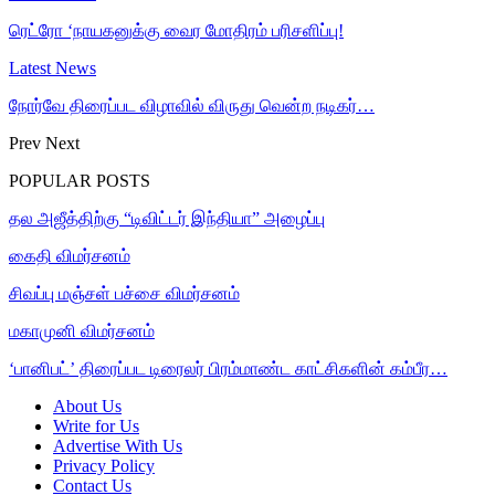
ரெட்ரோ ‘நாயகனுக்கு வைர மோதிரம் பரிசளிப்பு!
Latest News
நோர்வே திரைப்பட விழாவில் விருது வென்ற நடிகர்…
Prev
Next
POPULAR POSTS
தல அஜீத்திற்கு “டிவிட்டர் இந்தியா” அழைப்பு
கைதி விமர்சனம்
சிவப்பு மஞ்சள் பச்சை விமர்சனம்
மகாமுனி விமர்சனம்
‘பானிபட்’ திரைப்பட டிரைலர் பிரம்மாண்ட காட்சிகளின் கம்பீர…
About Us
Write for Us
Advertise With Us
Privacy Policy
Contact Us