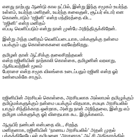
எனது நாற்பது ஆண்டு கால நட்பில், இன்று இந்த சமூகம் உயர்ந்த
உள்ளம், உயர்ந்த மனிதன், உயர்ந்த கலைஞன், சூப்பர் ஸ்டார் என
கொண்டாடும் ‘ரஜினி’ என்ற மந்திரத்தை விட,
‘ரஜினி’ என்ற மனிதம்
எப்படி வெளிப்படும் என்று நான் முன்பே அறிந்திருக்கிறேன்.
இன்று அந்த மனிதம் வெளிப்படையாக, மக்களுக்கு நன்மை
பயக்கும் புது கொள்கைகளை வரவேற்கிறது.
தமிழன் தான் ஆட்சிக்கு தலைசிறந்தவன்
என்ற ரஜினியின் நாற்காலி கொள்கை, தமிழனின் வரலாறு,
ஆகியவற்றின் மூலம்
பேராசை என்ற சமூக விலங்கை உடைப்பதும் ரஜினி என்ற ஓர்
உண்மைக்கே சாரும்.
ரஜினியின் அரசியல் கொள்கை, அரசியலாக அல்லாமல் தமிழுக்கும்
தமிழ்மக்களுக்கும் நன்மை பயக்கும் விதமாக, சமயுக அரசியலில்
யாரும் சிந்திக்காத ஒன்றாக, அன்று நான் அறிந்தவை, இன்று எம்
தமிழக மக்களுக்கு ஓர் விதையாக கூட இருக்கலாம்.
ஆருயிர் நண்பன் என்பதை விட, சிறந்த
மனிதனாக, ரஜினியின் ‘நாணய அரசியலில்’ அதன் முதல்
பக்கத்திலேயே ஓர் தமிழனை ‘அரசனாக’ ஆட்சி அதிகாரத்தில்