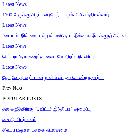
Latest News
1500 பேருக்கு சிறப்பு வரவேற்பு வழங்கி அசத்தியுள்ளார்…
Latest News
‘மையல்’ இல்லை என்றால் மனிதமே இல்லை- இயக்குநர் ஆர்.வி.…
Latest News
ரெட்ரோ ‘நாயகனுக்கு வைர மோதிரம் பரிசளிப்பு!
Latest News
நோர்வே திரைப்பட விழாவில் விருது வென்ற நடிகர்…
Prev
Next
POPULAR POSTS
தல அஜீத்திற்கு “டிவிட்டர் இந்தியா” அழைப்பு
கைதி விமர்சனம்
சிவப்பு மஞ்சள் பச்சை விமர்சனம்