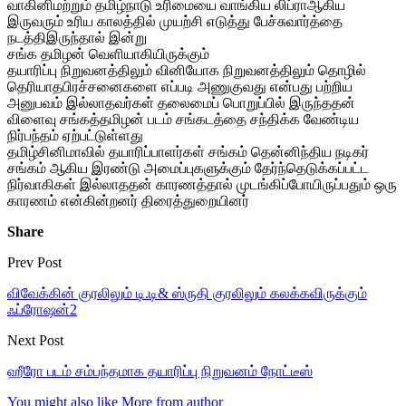
வாகினிமற்றும் தமிழ்நாடு உரிமையை வாங்கிய லிப்ராஆகிய
இருவரும் உரிய காலத்தில் முயற்சி எடுத்து பேச்சுவார்த்தை
நடத்திஇருந்தால் இன்று
சங்க தமிழன் வெளியாகியிருக்கும்
தயாரிப்பு நிறுவனத்திலும் வினியோக நிறுவனத்திலும் தொழில்
தெரியாதபிரச்சனைகளை எப்படி அணுகுவது என்பது பற்றிய
அனுபவம் இல்லாதவர்கள் தலைமைப் பொறுப்பில் இருந்ததன்
விளைவு சங்கத்தமிழன் படம் சங்கடத்தை சந்திக்க வேண்டிய
நிர்பந்தம் ஏற்பட்டுள்ளது
தமிழ்சினிமாவில் தயாரிப்பாளர்கள் சங்கம் தென்னிந்திய நடிகர்
சங்கம் ஆகிய இரண்டு அமைப்புகளுக்கும் தேர்ந்தெடுக்கப்பட்ட
நிர்வாகிகள் இல்லாததன் காரணத்தால் முடங்கிப்போயிருப்பதும் ஒரு
காரணம் என்கின்றனர் திரைத்துறையினர்
Share
Prev Post
விவேக்கின் குரலிலும் டி.டி& ஸ்ருதி குரலிலும் கலக்கவிருக்கும்
ஃப்ரோஷன்2
Next Post
ஹீரோ படம் சம்பந்தமாக தயாரிப்பு நிறுவனம் நோட்டீஸ்
You might also like
More from author