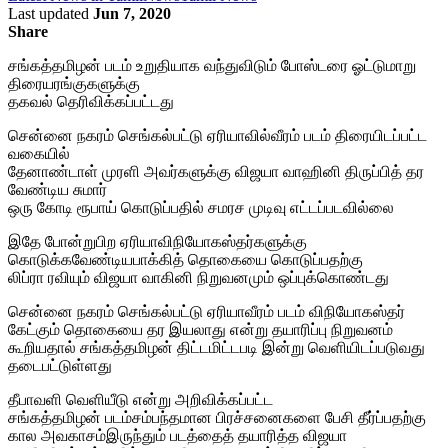
Last updated
Jun 7, 2020
Share
சங்கத்தமிழன் படம் உறுதியாக வந்துவிடும் போஸ்டரை ஓட்டுமாறு
திரையரங்குகளுக்கு
தகவல் தெரிவிக்கப்பட்டது
சென்னை நகரம் செங்கல்பட்டு ஏரியாவில்வீரம் படம் திரையிடப்பட்ட
வகையில்
தேனாண்டாள் முரளி அவர்களுக்கு விஜயா வாஹினி திருப்பித் தர
வேண்டிய சுமார்
ஒரு கோடி ரூபாய் கொடுப்பதில் சமரச முடிவு எட்டப்படவில்லை
இதே போன்றுபிற ஏரியாவிநியோகஸ்தர்களுக்கு
கொடுக்கவேண்டியபாக்கித் தொகையை கொடுப்பதற்கு
லிப்ரா ரவியும் விஜயா வாகினி நிறுவனமும் ஒப்புக்கொண்டது
சென்னை நகரம் செங்கல்பட்டு ஏரியாவீரம் படம் விநியோகஸ்தர்
கேட்கும் தொகையை தர இயலாது என்று தயாரிப்பு நிறுவனம்
கூறியதால் சங்கத்தமிழன் திட்டமிட்டபடி இன்று வெளியிடப்படுவது
தடைபட்டுள்ளது
தீபாவளி வெளியீடு என்று அறிவிக்கப்பட்ட
சங்கத்தமிழன் படம்சம்பந்தமான பிரச்சனைகளை பேசி தீர்ப்பதற்கு
கால அவகாசம்இருந்தும் படத்தைத் தயாரித்த விஜயா