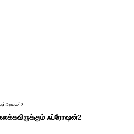
ம் ஃப்ரோஷன்2
் கலக்கவிருக்கும் ஃப்ரோஷன்2