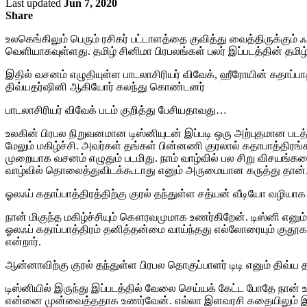
Last updated
Jun 7, 2020
Share
உலகெங்கிலும் பெரும் ரசிகர் பட்டாளத்தை குவித்து வைத்திருக்கும
வெளியாகவுள்ளது. தமிழ் சினிமா பிரபலங்கள் பலர் இப்படத்தின் தமிழ் 
இதில் வசனம் எழுதியுள்ள பாடலாசிரியர் விவேக், ஹீரோயின் கதாப்
திவ்யதர்ஷினி ஆகியோர் கலந்து கொண்டனர்
பாடலாசிரியர் விவேக் படம் குறித்து பேசியதாவது…
உலகின் பிரபல நிறுவனமான டிஸ்னியுடன் இப்படி ஒரு அற்புதமான படத
மேலும் மகிழ்ச்சி. அவர்கள் தங்கள் பின்னணி குரலால் கதாபாத்திரங்கள
முறையாக வசனம் எழுதும் படமிது. நாம் வாழ்வில் பல சிறு விசயங்கள
வாழ்வில் தொலைத்துவிடக்கூடாது எனும் அருமையான கருத்து தான். எ
ஓலஃப் கதாப்பாத்திரத்திற்கு குரல் தந்துள்ள சத்யன் வீடியோ வழிய
நான் மிகுந்த மகிழ்ச்சியும் கௌரவமுமாக உணர்கிறேன். டிஸ்னி என
ஓலஃப் கதாப்பாத்திரம் தனித்தன்மை வாய்ந்தது எல்லோரையும் குதூக
என்றார்.
ஆன்னாவிற்கு குரல் தந்துள்ள பிரபல தொகுப்பாளர் டிடி எனும் திவ்
டிஸ்னியில் இருந்து இப்படத்தில் வேலை செய்யக் கேட்ட போதே நான் 
என்னை முன்வைத்ததாக உணர்வேன். எல்லா இளவரசி கதையிலும் இளவ