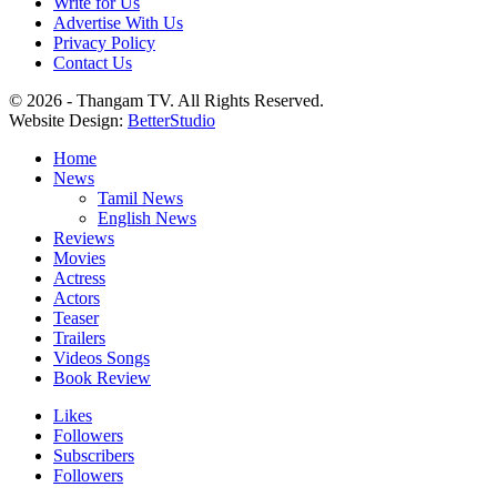
Write for Us
Advertise With Us
Privacy Policy
Contact Us
© 2026 - Thangam TV. All Rights Reserved.
Website Design:
BetterStudio
Home
News
Tamil News
English News
Reviews
Movies
Actress
Actors
Teaser
Trailers
Videos Songs
Book Review
Likes
Followers
Subscribers
Followers