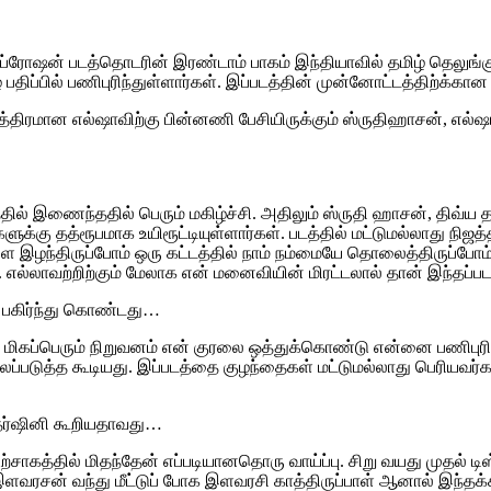
் ஃப்ரோஷன் படத்தொடரின் இரண்டாம் பாகம் இந்தியாவில் தமிழ் தெலுங்
பதிப்பில் பணிபுரிந்துள்ளார்கள். இப்படத்தின் முன்னோட்டத்திற்க்கான 
பாத்திரமான எல்ஷாவிற்கு பின்னணி பேசியிருக்கும் ஸ்ருதிஹாசன், எ
்தில் இணைந்ததில் பெரும் மகிழ்ச்சி. அதிலும் ஸ்ருதி ஹாசன், திவ்
ுக்கு தத்ரூபமாக உயிரூட்டியுள்ளார்கள். படத்தில் மட்டுமல்லாது நிஜத்த
ை இழந்திருப்போம் ஒரு கட்டத்தில் நாம் நம்மையே தொலைத்திருப்போம்
ல்லாவற்றிற்கும் மேலாக என் மனைவியின் மிரட்டலால் தான் இந்தப்படத
ாக பகிர்ந்து கொண்டது…
ும் மிகப்பெரும் நிறுவனம் என் குரலை ஒத்துக்கொண்டு என்னை பணிபு
லப்படுத்த கூடியது. இப்படத்தை குழந்தைகள் மட்டுமல்லாது பெரியவர்
ய தர்ஷினி கூறியதாவது…
உற்சாகத்தில் மிதந்தேன் எப்படியானதொரு வாய்ப்பு. சிறு வயது முதல்
ரசன் வந்து மீட்டுப் போக இளவரசி காத்திருப்பாள் ஆனால் இந்த