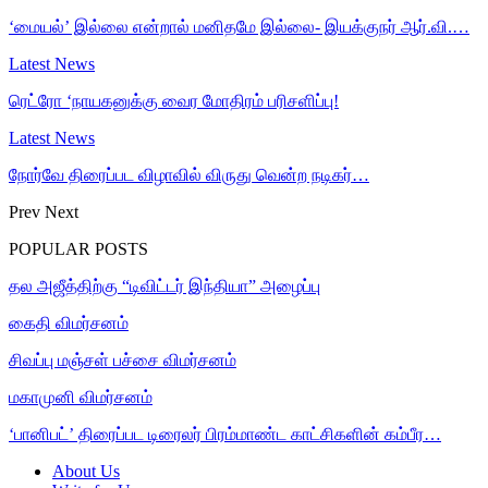
‘மையல்’ இல்லை என்றால் மனிதமே இல்லை- இயக்குநர் ஆர்.வி.…
Latest News
ரெட்ரோ ‘நாயகனுக்கு வைர மோதிரம் பரிசளிப்பு!
Latest News
நோர்வே திரைப்பட விழாவில் விருது வென்ற நடிகர்…
Prev
Next
POPULAR POSTS
தல அஜீத்திற்கு “டிவிட்டர் இந்தியா” அழைப்பு
கைதி விமர்சனம்
சிவப்பு மஞ்சள் பச்சை விமர்சனம்
மகாமுனி விமர்சனம்
‘பானிபட்’ திரைப்பட டிரைலர் பிரம்மாண்ட காட்சிகளின் கம்பீர…
About Us