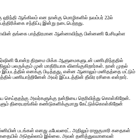
கு ஹிந்தி ஆங்கிலம் என நான்கு மொழிகளில் நவம்பர் 22ல்
பத்திரிக்கை சந்திப்பு இன்று நடைபெற்றது.
ல்ஷாவின் தங்கை பாத்திரமான ஆன்னாவிற்கு பின்னணி பேசியுள்ள
ய தர்ஷினி போன்ற திறமை மிக்க ஆளுமைகளுடன் பணிபுரிந்ததில்
ிலும் பலருக்கும் முன் மாதிரியாக விளங்குகிறார்கள். நான் முதல்
 இப்படத்தில் எனக்கு பிடித்தது, என்ன ஆனாலும் மனிதத்தை மட்டும்
்தில் பணியாற்றினேன் அவர் இப்படத்தின் தீவிர ரசிகை என்றார்.
ரிய செய்ததற்கு அவர்களுக்கு நன்றியை தெரிவித்து கொள்கிறேன்.
களும் திரையரங்கில் கண்டுகளிக்குமாறு கேட்டுக்கொள்கிறேன்
 டிஸ்னியின் படங்கள் எனது ஃபேவரைட். அதிலும் ராஜகுமாரி கதைகள்
க்கதையில் அதெல்லாம் இல்லை. அவள் தனித்துவமானவள்