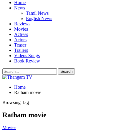
Home
News
Tamil News
English News
Reviews
Movies
Actress
Actors
Teaser
Trailers
Videos Songs
Book Review
Home
Ratham movie
Browsing Tag
Ratham movie
Movies