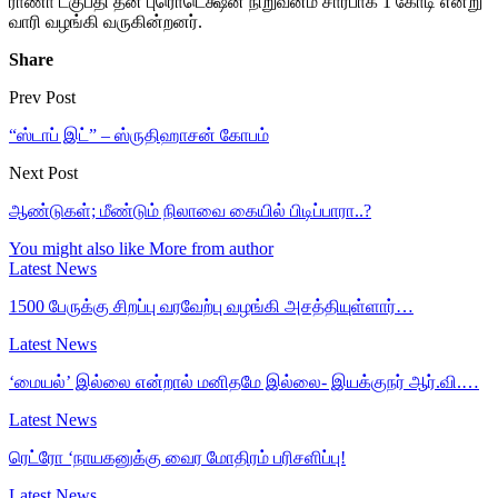
ராணா டகுபதி தன் புரொடெக்ஷன் நிறுவனம் சார்பாக 1 கோடி என்று
வாரி வழங்கி வருகின்றனர்.
Share
Prev Post
“ஸ்டாப் இட்” – ஸ்ருதிஹாசன் கோபம்
Next Post
ஆண்டுகள்; மீண்டும் நிலாவை கையில் பிடிப்பாரா..?
You might also like
More from author
Latest News
1500 பேருக்கு சிறப்பு வரவேற்பு வழங்கி அசத்தியுள்ளார்…
Latest News
‘மையல்’ இல்லை என்றால் மனிதமே இல்லை- இயக்குநர் ஆர்.வி.…
Latest News
ரெட்ரோ ‘நாயகனுக்கு வைர மோதிரம் பரிசளிப்பு!
Latest News