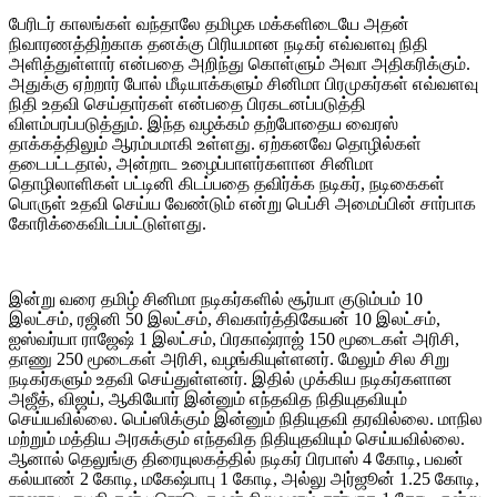
பேரிடர் காலங்கள் வந்தாலே தமிழக மக்களிடையே அதன்
நிவாரணத்திற்காக தனக்கு பிரியமான நடிகர் எவ்வளவு நிதி
அளித்துள்ளார் என்பதை அறிந்து கொள்ளும் அவா அதிகரிக்கும்.
அதுக்கு ஏற்றார் போல் மீடியாக்களும் சினிமா பிரமுகர்கள் எவ்வளவு
நிதி உதவி செய்தார்கள் என்பதை பிரகடனப்படுத்தி
விளம்பரப்படுத்தும். இந்த வழக்கம் தற்போதைய வைரஸ்
தாக்கத்திலும் ஆரம்பமாகி உள்ளது. ஏற்கனவே தொழில்கள்
தடைபட்டதால், அன்றாட உழைப்பாளர்களான சினிமா
தொழிலாளிகள் பட்டினி கிடப்பதை தவிர்க்க நடிகர், நடிகைகள்
பொருள் உதவி செய்ய வேண்டும் என்று பெப்சி அமைப்பின் சார்பாக
கோரிக்கைவிடப்பட்டுள்ளது.
இன்று வரை தமிழ் சினிமா நடிகர்களில் சூர்யா குடும்பம் 10
இலட்சம், ரஜினி 50 இலட்சம், சிவகார்த்திகேயன் 10 இலட்சம்,
ஐஸ்வர்யா ராஜேஷ் 1 இலட்சம், பிரகாஷ்ராஜ் 150 மூடைகள் அரிசி,
தாணு 250 மூடைகள் அரிசி, வழங்கியுள்ளனர். மேலும் சில சிறு
நடிகர்களும் உதவி செய்துள்ளனர். இதில் முக்கிய நடிகர்களான
அஜீத், விஜய், ஆகியோர் இன்னும் எந்தவித நிதியுதவியும்
செய்யவில்லை. பெப்ஸிக்கும் இன்னும் நிதியுதவி தரவில்லை. மாநில
மற்றும் மத்திய அரசுக்கும் எந்தவித நிதியுதவியும் செய்யவில்லை.
ஆனால் தெலுங்கு திரையுலகத்தில் நடிகர் பிரபாஸ் 4 கோடி, பவன்
கல்யாண் 2 கோடி, மகேஷ்பாபு 1 கோடி, அல்லு அர்ஜூன் 1.25 கோடி,