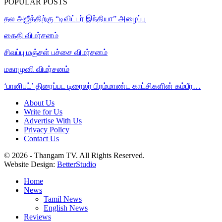
POPULAR POSTS
தல அஜீத்திற்கு “டிவிட்டர் இந்தியா” அழைப்பு
கைதி விமர்சனம்
சிவப்பு மஞ்சள் பச்சை விமர்சனம்
மகாமுனி விமர்சனம்
‘பானிபட்’ திரைப்பட டிரைலர் பிரம்மாண்ட காட்சிகளின் கம்பீர…
About Us
Write for Us
Advertise With Us
Privacy Policy
Contact Us
© 2026 - Thangam TV. All Rights Reserved.
Website Design:
BetterStudio
Home
News
Tamil News
English News
Reviews