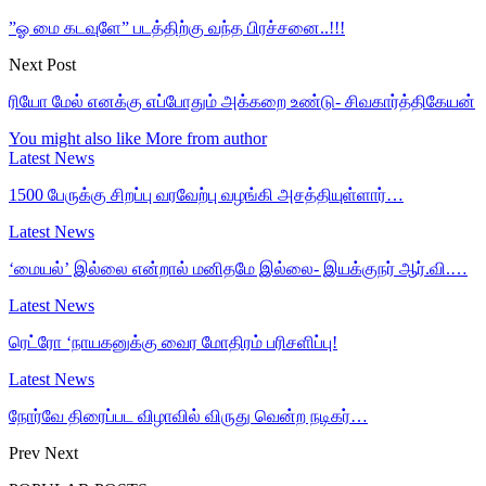
”ஓ மை கடவுளே” படத்திற்கு வந்த பிரச்சனை..!!!
Next Post
ரியோ மேல் எனக்கு எப்போதும் அக்கறை உண்டு- சிவகார்த்திகேயன்
You might also like
More from author
Latest News
1500 பேருக்கு சிறப்பு வரவேற்பு வழங்கி அசத்தியுள்ளார்…
Latest News
‘மையல்’ இல்லை என்றால் மனிதமே இல்லை- இயக்குநர் ஆர்.வி.…
Latest News
ரெட்ரோ ‘நாயகனுக்கு வைர மோதிரம் பரிசளிப்பு!
Latest News
நோர்வே திரைப்பட விழாவில் விருது வென்ற நடிகர்…
Prev
Next