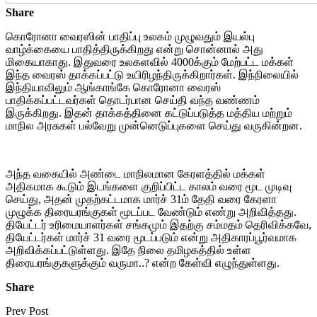
Share
கொரோனா வைரஸின் பாதிப்பு உலகம் முழுவதும் இயல்பு
வாழ்க்கையை பாதித்திருக்கிறது என்று சொன்னால் அது
மிகையாகாது. இதுவரை உலகளவில் 4000க்கும் மேற்பட்ட மக்கள்
இந்த வைரஸ் தாக்கப்பட்டு உயிரிழந்திருக்கிறார்கள். இந்நிலையில்
இந்தியாவிலும் ஆங்காங்கே கொரோனா வைரஸ்
பாதிக்கப்பட்டவர்கள் தொடர்பான செய்தி வந்த வண்ணம்
இருக்கிறது. இதன் தாக்கத்தினை கட்டுப்படுத்த மத்திய மற்றும்
மாநில அரசுகள் பல்வேறு முன்னெடுப்புகளை செய்து வருகின்றன.
அந்த வகையில் அண்டை மாநிலமான கேரளத்தில் மக்கள்
அதிகமாக கூடும் இடங்களை குறிப்பிட்ட காலம் வரை மூட முடிவு
செய்து, அதன் முதற்கட்டமாக மார்ச் 31ம் தேதி வரை கேரளா
முழுக்க திரையரங்குகள் மூடப்பட வேண்டும் எண்று அறிவித்தது.
தியேட்டர் உரிமையாளர்கள் சங்கமும் இதற்கு சம்மதம் தெரிவிக்கவே,
தியேட்டர்கள் மார்ச் 31 வரை மூடப்படும் என்று அதிகாரப்பூர்வமாக
அறிவிக்கப்பட்டுள்ளது. இதே நிலை தமிழகத்தில் உள்ள
திரையரங்குகளுக்கும் வருமா..? என்ற கேள்வி எழுந்துள்ளது.
Share
Prev Post