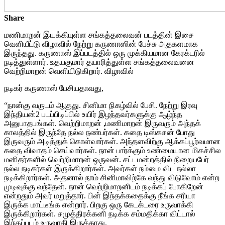
Share
மணிமாறன் இயக்கியுள்ள சங்கத்தலைவன் படத்தின் இசை
வெளியீட்டு விழாவில் நேற்று கருணாஸின் பேச்சு அதகளமாக
இருந்தது. கருணாஸ் இப்படத்தில் ஒரு முக்கியமான கேரக்டரில்
நடித்துள்ளார். உதயகுமார் தயாரித்துள்ள சங்கத்தலைவனை
வெற்றிமாறன் வெளியிடுகிறார். விழாவில்
நடிகர் கருணாஸ் பேசியதாவது,
“நான்கு வருடம் ஆகுது. சினிமா நிகழ்வில் பேசி. நேற்று இரவு
இந்தியன்2 படப்பிடிப்பில் உயிர் இழந்தவர்களுக்கு ஆழ்ந்த
அனுபாதபங்கள். வெற்றிமாறன் ,மணிமாறன் இருவரும் அந்தக்
காலத்தில் இருந்தே நல்ல நண்பர்கள். கதை டிஸ்கசன் போது
இருவரும் அடித்துக் கொள்வார்கள். அந்தளவிற்கு ஆக்கப்பூர்வமான
கதை விவாதம் செய்வார்கள். நான் பார்க்கும் உண்மையான மிகச்சில
மனிதர்களில் வெற்றிமாறன் ஒருவன். சட்டமன்றத்தில் நிறையபேர்
நல்ல நடிகர்கள் இருக்கிறார்கள். அவர்கள் நம்மை விட நல்லா
நடிக்கிறார்கள். அதனால் நாம் சினிமாவிற்கே வந்து விடுவோம் என்ற
முடிவுக்கு வந்தேன். நான் வெற்றிமாறனிடம் நடிக்கப் போகிறேன்
என்றதும் அவர் மறுத்தார். பின் இந்தக்கதைக்கு நீங்க சரியா
இருக்க மாட்டீங்க என்றார். பிறகு ஒரு கேடக்டரை உருவாக்கி
இருக்கிறார்கள். சமுத்திரக்கனி நடிக்க சம்மதிக்கா விட்டால்
இந்தப்படம் உருவாகி இருக்காது.