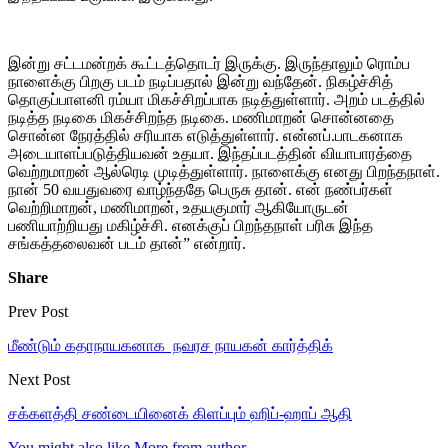
இன்று சட்டமன்றக் கூட்டத்தொடர் இருக்கு. இருந்தாலும் ரொம்ப
நாளைக்கு பிறகு படம் நடிப்பதால் இன்று வந்தேன். நிகழ்ச்சித்
தொகுப்பாளனி ரம்யா மிகச்சிறப்பாக நடித்துள்ளார். அறம் படத்தில்
நடித்த நடிகை மிகச்சிறந்த நடிகை. மணிமாறன் சொன்னதை
சொன்ன நேரத்தில் சரியாக எடுத்துள்ளார். என்னப்.பாடகனாக
அடையாளப்படுத்தியவன் உதயா. இந்தப்படத்தின் வியாபாரத்தை
வெற்றமாறன் ஆல்ரெடி முடித்துள்ளார். நாளைக்கு எனது பிறந்தநாள்.
நான் 50 வயதுவரை வாழ்ந்ததே பெருசு தான். என் நண்பர்கள்
வெற்றிமாறன், மணிமாறன், உதயகுமார் ஆகியோருடன்
பணியாற்றியது மகிழ்ச்சி. எனக்குப் பிறந்தநாள் பரிசு இந்த
சங்கத்தலைவன் படம் தான்” என்றார்.
Share
Prev Post
மீண்டும் கதாநாயகனாக நவரச நாயகன் கார்த்திக்
Next Post
சக்களத்தி சண்டையினைக் கிளப்பும் ஹிப்-ஹாப் ஆதி
You might also like
More from author