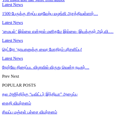
Latest News
1500 பேருக்கு சிறப்பு வரவேற்பு வழங்கி அசத்தியுள்ளார்…
Latest News
‘மையல்’ இல்லை என்றால் மனிதமே இல்லை- இயக்குநர் ஆர்.வி.…
Latest News
ரெட்ரோ ‘நாயகனுக்கு வைர மோதிரம் பரிசளிப்பு!
Latest News
நோர்வே திரைப்பட விழாவில் விருது வென்ற நடிகர்…
Prev
Next
POPULAR POSTS
தல அஜீத்திற்கு “டிவிட்டர் இந்தியா” அழைப்பு
கைதி விமர்சனம்
சிவப்பு மஞ்சள் பச்சை விமர்சனம்