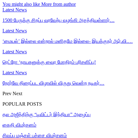
You might also like
More from author
Latest News
1500 பேருக்கு சிறப்பு வரவேற்பு வழங்கி அசத்தியுள்ளார்…
Latest News
‘மையல்’ இல்லை என்றால் மனிதமே இல்லை- இயக்குநர் ஆர்.வி.…
Latest News
ரெட்ரோ ‘நாயகனுக்கு வைர மோதிரம் பரிசளிப்பு!
Latest News
நோர்வே திரைப்பட விழாவில் விருது வென்ற நடிகர்…
Prev
Next
POPULAR POSTS
தல அஜீத்திற்கு “டிவிட்டர் இந்தியா” அழைப்பு
கைதி விமர்சனம்
சிவப்பு மஞ்சள் பச்சை விமர்சனம்