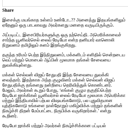
Share
இசைக்கு மயங்காத உள்ளம் உண்டோ..?? அனைத்து இதயங்களிலும்
ஏதேனும் ஒரு பாடலாவது அவர்களது மனதை வருடியிருக்கும்.
அப்படிபட்ட இசைபிரியர்களுக்கு ஒரு நற்செய்தி. அமெரிக்காவைச்
சார்ந்த யூனிவர்செல் லைவ் ரேடியோ என்ற தனியார் வானொலி
நிறுவனம் தமிழிலும் களம் இறங்குகிறது.
தகுந்த உரிமம் பெற்ற இந்நிறுவனம், மக்களிடம் எளிதில் சென்றடைய
வெப் மற்றும் மொபைல் ஆப்பின் மூலமாக தங்கள் சேவையை
துவக்கியுள்ளது.
மக்கள் செல்வன் விஜய் சேதுபதி இந்த சேவையை துவக்கி
வைத்தார். இதற்காக அந்த குழுவினர் மக்கள் செல்வன் விஜய்
சேதுபதிக்கு தங்களது நன்றியை தெரிவித்துக் கொண்டனர்.
மேலும், அவர்கள் கூறும் போது, ‘எங்கள் குழும தகுதிப்பெற்ற
ரேடியோ ஜாக்கிகள் யூனிவர்சல் லைவ் ரேடியோ மூலமாக அமெரிக்கா
மற்றும் இந்தியாவில் பற்பல விஷயங்களோடு, பல புதுவிதமான
யுத்திகளோடு உங்களை நாள்தோறும் மகிழ்விக்க மற்றும் தங்களின்
நிகழ்ச்சி திறன் மேம்பாட்டை நிரூபிக்க வருகிறார்கள்.’ என்று
கூறினர்.
ரேடியோ ஜாக்கி மற்றும் அவர்கள் நிகழ்ச்சிக்கான பட்டியல்