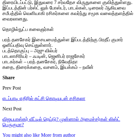
திரையிடப்பட்டு, இதுவரை 7 சர்வதேச விருதுகளை குவித்துள்ளது.
இப்படத்தின் பர்ஸ்ட் லுக் போஸ்டர், பாடல்கள், டிரைலர் ஆகியவை
சமீபத்தில் வெளியாகி ரசிகர்களை கவர்ந்து சமூக வலைத்தளத்தில்
வைரலானது.
தொழில்நுட்ப கலைஞர்கள்
பரத் தனசேகர் இசையமைத்துள்ள இப்படத்திற்கு பிரதீப் குமார்
ஒளிப்பதிவு செய்துள்ளார்.
படத்தொகுப்பு – அஜு வில்பர்
பாடலாசிரியர் – ஃபடின், ஜெனிபர் ராஜசேகர்
பாடகர்கள் – பரத் தனசேகர், நிவேதிதா
கதை, திரைக்கதை, வசனம், இயக்கம் – நவீன்
Share
Prev Post
எடப்பாடி எதிரில் கட்சி கொடியுடன் சசிகலா
Next Post
விஜயபாஸ்கர் வீட்டில் ரெய்டு? முன்னால் அமைச்சர்கள் லிஸ்ட்
பெருகுமா?
You might also like
More from author