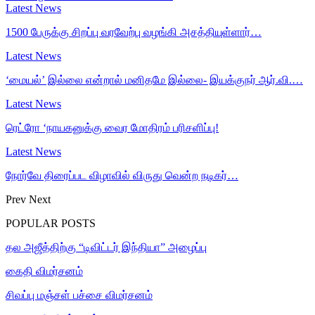
Latest News
1500 பேருக்கு சிறப்பு வரவேற்பு வழங்கி அசத்தியுள்ளார்…
Latest News
‘மையல்’ இல்லை என்றால் மனிதமே இல்லை- இயக்குநர் ஆர்.வி.…
Latest News
ரெட்ரோ ‘நாயகனுக்கு வைர மோதிரம் பரிசளிப்பு!
Latest News
நோர்வே திரைப்பட விழாவில் விருது வென்ற நடிகர்…
Prev
Next
POPULAR POSTS
தல அஜீத்திற்கு “டிவிட்டர் இந்தியா” அழைப்பு
கைதி விமர்சனம்
சிவப்பு மஞ்சள் பச்சை விமர்சனம்