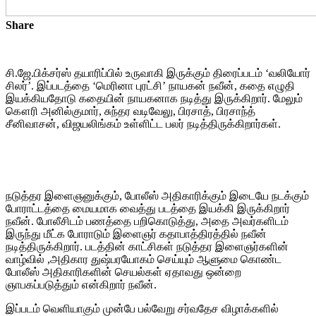
Share
சி.ஜே.பிக்சர்ஸ் தயாரிப்பில் உருவாகி இருக்கும் திரைப்படம் ‘வலியோர்
சிலர்’. இப்படத்தை ‘மெரினா புரட்சி’ நாயகன் நவீன், கதை எழுதி
இயக்கியதோடு கதையின் நாயகனாக நடித்து இருக்கிறார். மேலும்
கௌரி அனில்குமார், சுந்தர வடிவேலு, பிரசாத், பிரசாந்த்
சீனிவாசன், விஜயலிங்கம் உள்ளிட்ட பலர் நடித்திருக்கிறார்கள்.
நடுத்தர இளைஞனுக்கும், போலீஸ் அதிகாரிக்கும் இடையே நடக்கும்
போராட்டத்தை மையமாக வைத்து படத்தை இயக்கி இருக்கிறார்
நவீன். போலீசிடம் பணத்தை பறிகொடுத்து, அதை அவர்களிடம்
இருந்து மீட்க போராடும் இளைஞர் கதாபாத்திரத்தில் நவீன்
நடித்திருக்கிறார். படத்தின் காட்சிகள் நடுத்தர இளைஞர்களின்
வாழ்வில் ,அதிகார துஷ்பரயோகம் செய்யும் ஆளுமை கொண்ட
போலீஸ் அதிகாரிகளின் செயல்கள் ஏதாவது ஒன்றை
ஞாபகப்படுத்தும் என்கிறார் நவீன்.
இப்படம் வெளியாகும் முன்பே பல்வேறு சர்வதேச விழாக்களில்