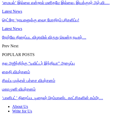
‘மையல்’ இல்லை என்றால் மனிதமே இல்லை- இயக்குநர் ஆர்.வி.…
Latest News
ரெட்ரோ ‘நாயகனுக்கு வைர மோதிரம் பரிசளிப்பு!
Latest News
நோர்வே திரைப்பட விழாவில் விருது வென்ற நடிகர்…
Prev
Next
POPULAR POSTS
தல அஜீத்திற்கு “டிவிட்டர் இந்தியா” அழைப்பு
கைதி விமர்சனம்
சிவப்பு மஞ்சள் பச்சை விமர்சனம்
மகாமுனி விமர்சனம்
‘பானிபட்’ திரைப்பட டிரைலர் பிரம்மாண்ட காட்சிகளின் கம்பீர…
About Us
Write for Us