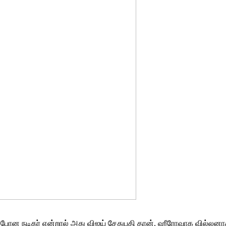
பேர் போன நடிகர் என்றால் அது விஜய் சேதுபதி தான். ஹீரோவாக வில்ல