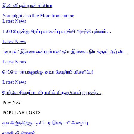
இனி வீட்டில் தான் சினிமா
You might also like
More from author
Latest News
1500 பேருக்கு சிறப்பு வரவேற்பு வழங்கி அசத்தியுள்ளார்…
Latest News
‘மையல்’ இல்லை என்றால் மனிதமே இல்லை- இயக்குநர் ஆர்.வி.…
Latest News
ரெட்ரோ ‘நாயகனுக்கு வைர மோதிரம் பரிசளிப்பு!
Latest News
நோர்வே திரைப்பட விழாவில் விருது வென்ற நடிகர்…
Prev
Next
POPULAR POSTS
தல அஜீத்திற்கு “டிவிட்டர் இந்தியா” அழைப்பு
கைதி விமர்சனம்