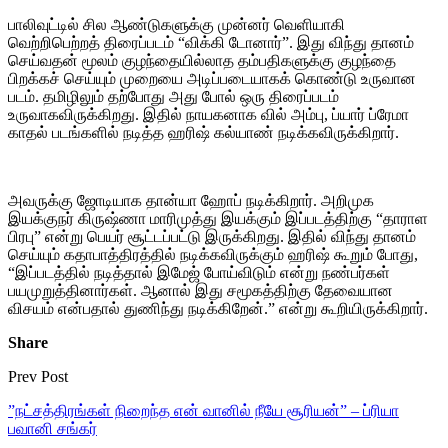
பாலிவுட்டில் சில ஆண்டுகளுக்கு முன்னர் வெளியாகி
வெற்றிபெற்றத் திரைப்படம் “விக்கி டோனார்”. இது விந்து தானம்
செய்வதன் மூலம் குழந்தையில்லாத தம்பதிகளுக்கு குழந்தை
பிறக்கச் செய்யும் முறையை அடிப்படையாகக் கொண்டு உருவான
படம். தமிழிலும் தற்போது அது போல் ஒரு திரைப்படம்
உருவாகவிருக்கிறது. இதில் நாயகனாக வில் அம்பு, ப்யார் ப்ரேமா
காதல் படங்களில் நடித்த ஹரிஷ் கல்யாண் நடிக்கவிருக்கிறார்.
அவருக்கு ஜோடியாக தான்யா ஹோப் நடிக்கிறார். அறிமுக
இயக்குநர் கிருஷ்ணா மாரிமுத்து இயக்கும் இப்படத்திற்கு “தாராள
பிரபு” என்று பெயர் சூட்டப்பட்டு இருக்கிறது. இதில் விந்து தானம்
செய்யும் கதாபாத்திரத்தில் நடிக்கவிருக்கும் ஹரிஷ் கூறும் போது,
“இப்படத்தில் நடித்தால் இமேஜ் போய்விடும் என்று நண்பர்கள்
பயமுறுத்தினார்கள். ஆனால் இது சமூகத்திற்கு தேவையான
விசயம் என்பதால் துணிந்து நடிக்கிறேன்.” என்று கூறியிருக்கிறார்.
Share
Prev Post
”நட்சத்திரங்கள் நிறைந்த என் வானில் நீயே சூரியன்” – ப்ரியா
பவானி சங்கர்