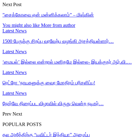
Next Post
”சைக்கோவை ஏன் மன்னிக்கலாம்” – மிஷ்கின்
You might also like
More from author
Latest News
1500 பேருக்கு சிறப்பு வரவேற்பு வழங்கி அசத்தியுள்ளார்…
Latest News
‘மையல்’ இல்லை என்றால் மனிதமே இல்லை- இயக்குநர் ஆர்.வி.…
Latest News
ரெட்ரோ ‘நாயகனுக்கு வைர மோதிரம் பரிசளிப்பு!
Latest News
நோர்வே திரைப்பட விழாவில் விருது வென்ற நடிகர்…
Prev
Next
POPULAR POSTS
தல அஜீத்திற்கு “டிவிட்டர் இந்தியா” அழைப்பு