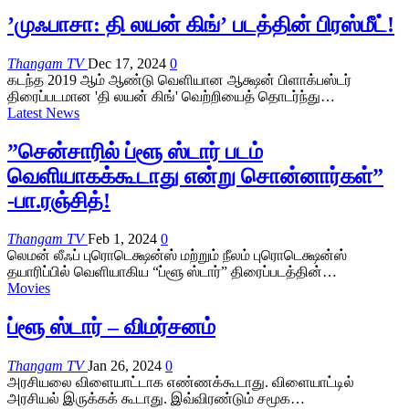
’முஃபாசா: தி லயன் கிங்’ படத்தின் பிரஸ்மீட்!
Thangam TV
Dec 17, 2024
0
கடந்த 2019 ஆம் ஆண்டு வெளியான ஆக்ஷன் பிளாக்பஸ்டர்
திரைப்படமான 'தி லயன் கிங்' வெற்றியைத் தொடர்ந்து…
Latest News
”சென்சாரில் ப்ளூ ஸ்டார் படம்
வெளியாகக்கூடாது என்று சொன்னார்கள்”
-பா.ரஞ்சித்!
Thangam TV
Feb 1, 2024
0
லெமன் லீஃப் புரொடெக்ஷன்ஸ் மற்றும் நீலம் புரொடெக்ஷன்ஸ்
தயாரிப்பில் வெளியாகிய “ப்ளூ ஸ்டார்” திரைப்படத்தின்…
Movies
ப்ளூ ஸ்டார் – விமர்சனம்
Thangam TV
Jan 26, 2024
0
அரசியலை விளையாட்டாக எண்ணக்கூடாது. விளையாட்டில்
அரசியல் இருக்கக் கூடாது. இவ்விரண்டும் சமூக…