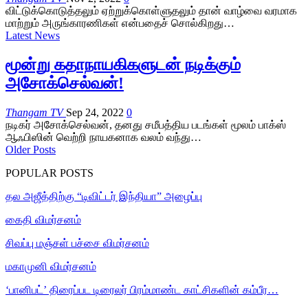
விட்டுக்கொடுத்தலும் ஏற்றுக்கொள்ளுதலும் தான் வாழ்வை வரமாக
மாற்றும் அருங்காரணிகள் என்பதைச் சொல்கிறது…
Latest News
மூன்று கதாநாயகிகளுடன் நடிக்கும்
அசோக்செல்வன்!
Thangam TV
Sep 24, 2022
0
நடிகர் அசோக்செல்வன், தனது சமீபத்திய படங்கள் மூலம் பாக்ஸ்
ஆஃபிஸின் வெற்றி நாயகனாக வலம் வந்து…
Older Posts
POPULAR POSTS
தல அஜீத்திற்கு “டிவிட்டர் இந்தியா” அழைப்பு
கைதி விமர்சனம்
சிவப்பு மஞ்சள் பச்சை விமர்சனம்
மகாமுனி விமர்சனம்
‘பானிபட்’ திரைப்பட டிரைலர் பிரம்மாண்ட காட்சிகளின் கம்பீர…