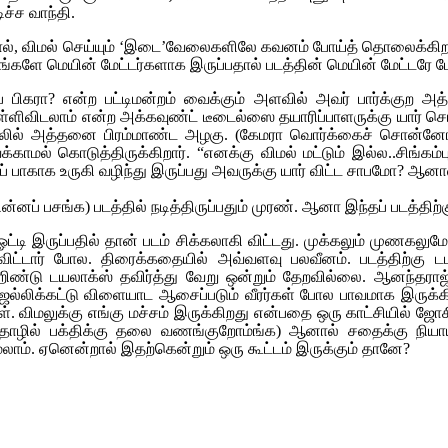
ச்ச வாந்தி.
ல் செய்யும் ‘இடை’வேலைகளிலே கவனம் போய்த் தொலைக்கிறது. மீட்ட
மெயின் மேட்டர்களாக இருப்பதால் படத்தின் மெயின் மேட்டரே மேட்டர
ப் பிகரா? என்ற பட்டிமன்றம் வைக்கும் அளவில் அவர் பார்க்குற அத
ிவிடலாம் என்ற அக்கவுண்ட் டீடைல்ஸை தயாரிப்பாளருக்கு யார் ச
டலில் அத்தனை பிரம்மாண்ட அழகு. (கேமரா வொர்க்கைச் சொன்னோம்
மல் கொடுத்திருக்கிறார். “எனக்கு விமல் மட்டும் இல்ல..சிங்கம்ப
ிப் பாகாக உருகி வழிந்து இருப்பது அவருக்கு யார் விட்ட சாபமோ? ஆன
ின்னப் பசங்க) படத்தில் நடித்திருப்பதும் முரண். ஆனா இந்தப் படத்தி
 இருப்பதில் தான் படம் சிக்கலாகி விட்டது. முக்கலும் முணகலுமே
விட்டார் போல. திரைக்கதையில் அவ்வளவு பலவீனம். படத்திற்கு டப
்டு டயலாக்ஸ் தவிர்த்து வேறு ஒன்றும் தேறவில்லை. ஆனந்தராஜ
ல்லிக்கட்டு விளையாட ஆசைப்படும் வீரர்கள் போல பாவமாக இருக்கிறது.
கள். விமலுக்கு எங்கு மச்சம் இருக்கிறது என்பதை ஒரு காட்சியில் ஜ
த் தொழில் பக்திக்கு தலை வணங்குறோம்ங்க) ஆனால் சதைக்கு நியாய
ும்மலாம். ஏனென்றால் இதற்கென்றும் ஒரு கூட்டம் இருக்கும் தானே?