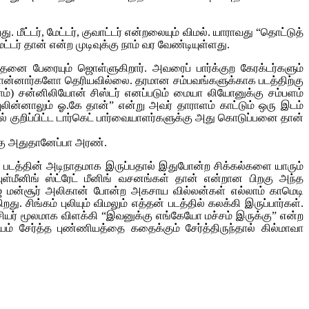
ர், மேட்டர், குவாட்டர் என்றலையும் விமல். யாராவது “தொட்டுத்
் தான் என்ற முடிவுக்கு நாம் வர வேண்டியுள்ளது.
்தனை பேரையும் ஜொள்ளுகிறார். அவரைப் பார்க்குற கேரக்டர்களும்
ொன்னார்களோ தெரியவில்லை. தரமான சம்பவங்களுக்காக படத்திற்கு
) சன்னிலியோன் சிஸ்டர் எனப்படும் மையா லியோனுக்கு சம்பளம்
ுலின்னாலும் ஓ.கே தான்” என்று அவர் தாராளம் காட்டும் ஒரு இடம்
ால் குறிப்பிட்ட டார்கெட் பார்வையாளர்களுக்கு அது கொடுப்பனை தான்
ற்கு அதுதானேப்பா அரண்.
 படத்தின் அடிநாதமாக இருப்பதால் இதுபோன்ற சிக்கல்களை யாரும்
ுள்மீனிங் ஸ்ட்ரேட் மீனிங் வசனங்கள் தான் என்றான பிறகு அந்த
் மன்சூர் அலிகான் போன்ற அகசாய வில்லன்கள் எல்லாம் காமெடி
 சிங்கம் புலியும் விமலும் எத்தன் படத்தில் கலக்கி இருப்பார்கள்.
ோசியர் மூலமாக விளக்கி “இவனுக்கு எங்கேயோ மச்சம் இருக்கு” என்ற
ம் சேர்த்த புண்ணியத்தை கதைக்கும் சேர்த்திருந்தால் கில்மாவா