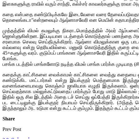
இளசுகளுக்கு ராவில் வரும் சாந்தி, கல்ச்சர் காவலர்களுக்கு ராவா அடி
கதை என்பதை கண்டுபிடிக்கவே இடைவேளை வரை தேவைப்படுவதால், விம
தொலைங்கடா”என்றலையும் ஆஷ்னாசவேரி என மெயின் கதாபாத்திரங்களே 
முத்தத்தில் விமல் கமலுக்கு நிகரா..மொத்தத்தில் அவர் ஆம்பளை
ஜொள்ளுகின்றன. இப்படியான படத்தைக் கொடுத்தால் பணத்தை அள்ள
சரளமாக செலவு செய்திருக்கிறார். ஆஷ்னா விமலுக்கான ஒரு பா
எவ்வளவு என்று தெரியவில்லை. மனுஷி கொடுத்ததிற்கு குறை வைக்கா
45+களுக்கு வரம். குடும்பப் பாங்கான ஆஷ்னாசவேரி இதில் கருப்பட்ட
போங்க.
பசங்க படத்தில் பசங்களோடு நடித்த விமல் பசங்க பார்க்க முடியாத (ச
கதைக்கு காட்சிகளை வைக்காமல் காட்சிகளை வைத்து கதையை ஓட்டி
கண்டுக்கிட மாட்டார்கள் என்று இயக்குநர் மெத்தனமாக இருந்து
வசனங்களையாவது கொஞ்சம் ஜாலியாக எழுதி இருக்கலாம். ஒன்றிண
செய்வதற்காக மல்லுக்கட்டுவதைப் பார்க்கும் போது மாடு இல்லாமல் ஜ
இதில் ஒரு சில இடத்தில் அதை டச் செய்து ஒப்பேத்தி இருக்கிறார்
பட டைட்டிலுக்கு இயக்குநர் நியாயம் செய்திருக்கிறார். (அந்த
இருந்தாலும் அட உடுமா என்று கூட்டம் கும்மும். இதற்கும் கூட்டம் க
Share
Prev Post