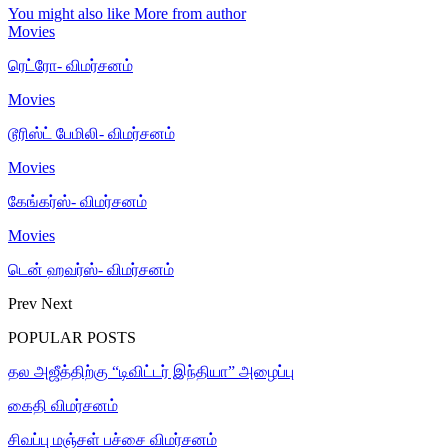
You might also like
More from author
Movies
ரெட்ரோ- விமர்சனம்
Movies
டூரிஸ்ட் பேமிலி- விமர்சனம்
Movies
கேங்கர்ஸ்- விமர்சனம்
Movies
டென் ஹவர்ஸ்- விமர்சனம்
Prev
Next
POPULAR POSTS
தல அஜீத்திற்கு “டிவிட்டர் இந்தியா” அழைப்பு
கைதி விமர்சனம்
சிவப்பு மஞ்சள் பச்சை விமர்சனம்