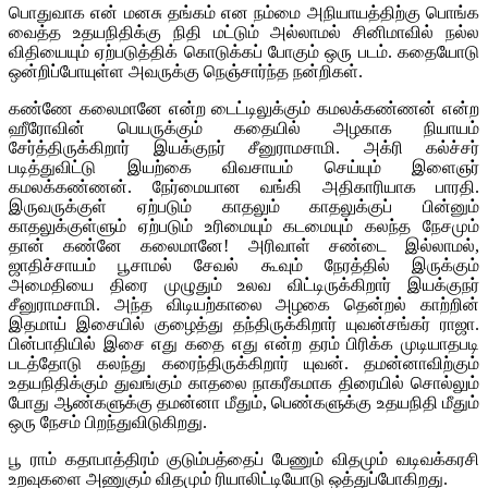
பொதுவாக என் மனசு தங்கம் என நம்மை அநியாயத்திற்கு பொங்க
வைத்த உதயநிதிக்கு நிதி மட்டும் அல்லாமல் சினிமாவில் நல்ல
விதியையும் ஏற்படுத்திக் கொடுக்கப் போகும் ஒரு படம். கதையோடு
ஒன்றிப்போயுள்ள அவருக்கு நெஞ்சார்ந்த நன்றிகள்.
கண்ணே கலைமானே என்ற டைட்டிலுக்கும் கமலக்கண்ணன் என்ற
ஹீரோவின் பெயருக்கும் கதையில் அழகாக நியாயம்
சேர்த்திருக்கிறார் இயக்குநர் சீனுராமசாமி. அக்ரி கல்ச்சர்
படித்துவிட்டு இயற்கை விவசாயம் செய்யும் இளைஞர்
கமலக்கண்ணன். நேர்மையான வங்கி அதிகாரியாக பாரதி.
இருவருக்குள் ஏற்படும் காதலும் காதலுக்குப் பின்னும்
காதலுக்குள்ளும் ஏற்படும் உரிமையும் கடமையும் கலந்த நேசமும்
தான் கண்னே கலைமானே! அரிவாள் சண்டை இல்லாமல்,
ஜாதிச்சாயம் பூசாமல் சேவல் கூவும் நேரத்தில் இருக்கும்
அமைதியை திரை முழுதும் உலவ விட்டிருக்கிறார் இயக்குநர்
சீனுராமசாமி. அந்த விடியற்காலை அழகை தென்றல் காற்றின்
இதமாய் இசையில் குழைத்து தந்திருக்கிறார் யுவன்சங்கர் ராஜா.
பின்பாதியில் இசை எது கதை எது என்ற தரம் பிரிக்க முடியாதபடி
படத்தோடு கலந்து கரைந்திருக்கிறார் யுவன். தமன்னாவிற்கும்
உதயநிதிக்கும் துவங்கும் காதலை நாகரீகமாக திரையில் சொல்லும்
போது ஆண்களுக்கு தமன்னா மீதும், பெண்களுக்கு உதயநிதி மீதும்
ஒரு நேசம் பிறந்துவிடுகிறது.
பூ ராம் கதாபாத்திரம் குடும்பத்தைப் பேணும் விதமும் வடிவக்கரசி
உறவுகளை அணுகும் விதமும் ரியாலிட்டியோடு ஒத்துப்போகிறது.