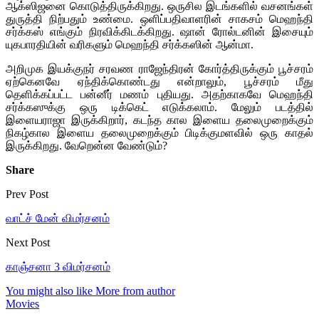
ஆக்ஸிஜனை கொடுத்திருக்கிறது. ஒருசில இடங்களில் வசனங்கள்
துருத்தி நிற்பதும் உண்மை. ஒளிப்பதிவாளரின் சாகசம் மெஹந்தி
சர்க்கஸ் எங்கும் நிரவிக்கிடக்கிறது. ஷான் ரோல்டனின் இசையும்
யுகபாரதியின் வரிகளும் மெஹந்தி சர்க்கஸின் ஆன்மா.
அறிமுக இயக்குநர் சரவண ராஜேந்திரன் கோர்த்திருக்கும் பூச்சரம்
ஏற்கெனவே ஏந்திக்கொண்டது என்றாலும், பூச்சரம் மீது
தெளிக்கப்பட்ட பன்னீர் மணம் புதியது. அதற்காகவே மெஹந்தி
சர்க்கஸுக்கு ஒரு டிக்கெட் எடுக்கலாம். மேலும் படத்தில்
இளையராஜா இருக்கிறார், கடந்த கால இளைய தலைமுறைக்கும்
நிகழ்கால இளைய தலைமுறைக்கும் பிடிக்குமளவில் ஒரு காதல்
இருக்கிறது. வேறென்ன வேண்டும்?
Share
Prev Post
வாட்ச் மேன் விமர்சனம்
Next Post
காஞ்சனா 3 விமர்சனம்
You might also like
More from author
Movies