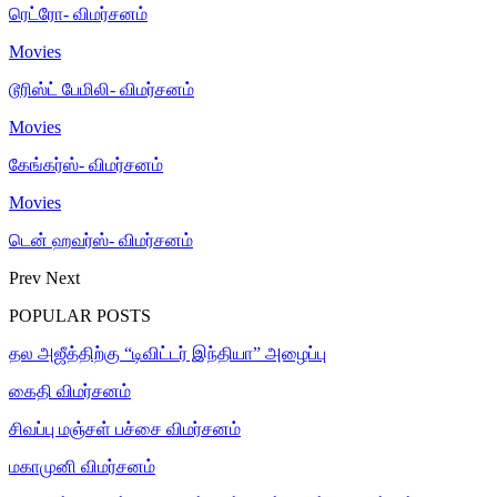
ரெட்ரோ- விமர்சனம்
Movies
டூரிஸ்ட் பேமிலி- விமர்சனம்
Movies
கேங்கர்ஸ்- விமர்சனம்
Movies
டென் ஹவர்ஸ்- விமர்சனம்
Prev
Next
POPULAR POSTS
தல அஜீத்திற்கு “டிவிட்டர் இந்தியா” அழைப்பு
கைதி விமர்சனம்
சிவப்பு மஞ்சள் பச்சை விமர்சனம்
மகாமுனி விமர்சனம்