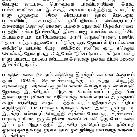
கேட்கும் வாய்ப்பை பெற்றவர்கள் பாக்கியசாலிகள். அந்தப்
பாக்கியசாலிகளான இயக்குநர் சரவண ராஜேந்திரனும், ரைட்டர்
ராஜு முருகனும், இசை அமைப்பாளர் ஷான் ரோல்டனும்,
பாடலாசிரியர் யுகபாரதியும், ஒளிப்பதிவாளர் செல்வகுமாரும்
இணைந்து மெஹந்தி சர்க்கஸ் படத்தை உருவாக்கி இருக்கிறார்கள்.
படத்தின் எல்லா இடங்களிலும் இளையராஜா வரவில்லை. வரும் சில
இடங்களையும் ‘வர’இடங்களாக மாற்றி இருக்கிறார்கள். பஸ்ஸில்
“தானா வந்த சந்தணமே” பாட்டுக்கு ஒரு ஜோடியின் ரியாக்‌ஷனை
ஸ்கிரீனில் காட்டும் போது ஸ்கிரீனை ஸ்கிரீன் ஷாட் எடுத்துக்
கொள்ளத் தோன்றியது. அதேபோல் “நிக்கட்டுமா போகட்டுமா”என்ற
ராஜா பாட்டைப் வாட்ஸப் ஸ்டேட்டஸ் அளவுக்கு ஒலிக்க விட்டு மனசை
இம்சிக்கிறார்கள்.
படத்தின் கதையுமே நாம் சந்தித்து இருக்கும் சுகமான அனுபவம்
தான். 1992-ல் கொடைக்கானலுக்கு வருகிறது மெஹந்தி
சர்க்கஸ்குழு . சர்க்கஸ் குழுவில் உள்ளம் அள்ளும் ஒரு வெள்ளந்தி
தேவதை இருக்கிறாள். அழகான பெண்ணைப் பார்த்த பின்
இளையராஜா ரசிகனான ஹீரோவுக்கு காதல் வராமல் இருக்குமா?
காதல் வருகிறது. காதல் படத்தில் வரும் ஹீரோவுக்கு மட்டுமா
வருகிறது?? படம் பார்க்கும் நமக்கும் தான். இன்று முப்பது +ல்
இருக்கும் எல்லாரும் மெஹந்தி சர்க்கஸ் போல ஒரு சர்க்கஸைப்
பார்த்திருப்போம். ஒரு அழகியை கண்டு மயங்கி இருப்போம். கதை
இப்படி நம் அனுபவத்தில் இருக்கிற ஒன்றென்பதாலே நம்மோடு
ஓரளவு ஒன்றுகிறது. ஓரளவு தான் ஒன்றுகிறது என்பதற்கு காரணம்
இருக்கிறது.