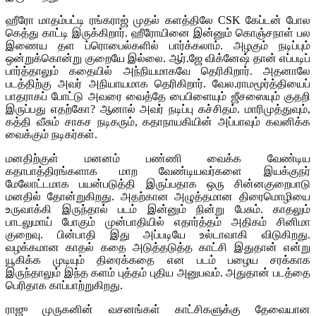
ஹீரோ மாதம்பட்டி ரங்கராஜ் முதல் களத்திலே CSK கேப்டன் போல
கெத்து காட்டி இருக்கிறார். ஹீரோயினை இன்னும் கொஞ்சநாள் பல
இணைய தள ப்ரொபைல்களில் பார்க்கலாம். அழகும் நடிப்பும்
ஒன்றுக்கொன்று குறையே இல்லை. ஆர்.ஜே விக்னேஷ் தான் எப்படிப்
பார்த்தாலும் கதையில் அந்நியமாகவே தெரிகிறார். அதனாலே
படத்திற்கு அவர் அநியாயமாக தெரிகிறார். வேல.ராமமூர்த்தியைப்
பாதராகப் போட்டு அவரை வைத்தே பைபிளையும் ஜீசஸையும் குதறி
இருப்பது எதற்கோ? ஆனால் அவர் நடிப்பு கச்சிதம். மாரிமுத்துவும்,
கத்தி வீசும் சாகச நடிகரும், கதாநாயகியின் அப்பாவும் கவனிக்க
வைக்கும் நடிகர்கள்.
மனதிற்குள் மனனம் பண்ணி வைக்க வேண்டிய
கதாபாத்திரங்களாக மாற வேண்டியவர்களை இயக்குநர்
மேலோட்டமாக பயன்படுத்தி இருப்பதாக ஒரு சின்னகுறைபாடு
மனதில் தோன்றுகிறது. அதற்கான அழுத்தமான திரைமொழியை
உருவாக்கி இருந்தால் படம் இன்னும் நின்று பேசும். காதலும்
பாடலுமாய் போகும் முன்பாதியில் எதார்த்தம் அதிகம் சினிமா
குறைவு. பின்பாதி இது அப்படியே உல்டாவாகி விடுகிறது.
வழக்கமான காதல் கதை அடுத்தடுத்த காட்சி இதுதான் என்று
யூகிக்க முடியும் திரைக்கதை என படம் பழைய சரக்காக
இருந்தாலும் இந்த களம் புத்தம் புதிய அனுபவம். அதுதான் படத்தை
பெரிதாக காப்பாற்றுகிறது.
ராஜு முருகனின் வசனங்கள் காட்சிகளுக்கு தேவையான