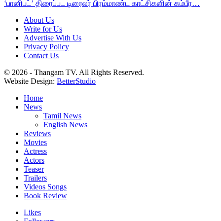
‘பானிபட்’ திரைப்பட டிரைலர் பிரம்மாண்ட காட்சிகளின் கம்பீர…
About Us
Write for Us
Advertise With Us
Privacy Policy
Contact Us
© 2026 - Thangam TV. All Rights Reserved.
Website Design:
BetterStudio
Home
News
Tamil News
English News
Reviews
Movies
Actress
Actors
Teaser
Trailers
Videos Songs
Book Review
Likes