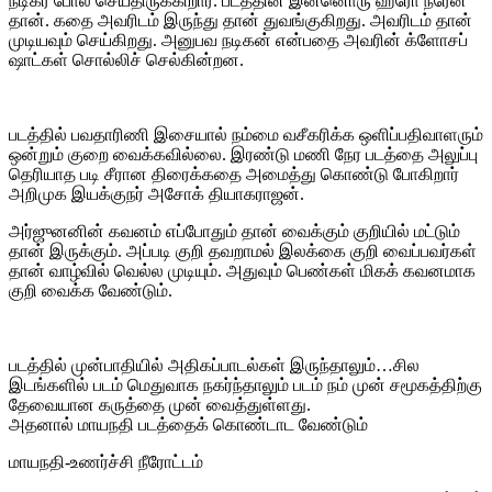
நடிகர் போல செய்திருக்கிறார். படத்தின் இன்னொரு ஹீரோ நரேன்
தான். கதை அவரிடம் இருந்து தான் துவங்குகிறது. அவரிடம் தான்
முடியவும் செய்கிறது. அனுபவ நடிகன் என்பதை அவரின் க்ளோசப்
ஷாட்கள் சொல்லிச் செல்கின்றன.
படத்தில் பவதாரிணி இசையால் நம்மை வசீகரிக்க ஒளிப்பதிவாளரும்
ஒன்றும் குறை வைக்கவில்லை. இரண்டு மணி நேர படத்தை அலுப்பு
தெரியாத படி சீரான திரைக்கதை அமைத்து கொண்டு போகிறார்
அறிமுக இயக்குநர் அசோக் தியாகராஜன்.
அர்ஜுனனின் கவனம் எப்போதும் தான் வைக்கும் குறியில் மட்டும்
தான் இருக்கும். அப்படி குறி தவறாமல் இலக்கை குறி வைப்பவர்கள்
தான் வாழ்வில் வெல்ல முடியும். அதுவும் பெண்கள் மிகக் கவனமாக
குறி வைக்க வேண்டும்.
படத்தில் முன்பாதியில் அதிகப்பாடல்கள் இருந்தாலும்…சில
இடங்களில் படம் மெதுவாக நகர்ந்தாலும் படம் நம் முன் சமூகத்திற்கு
தேவையான கருத்தை முன் வைத்துள்ளது.
அதனால் மாயநதி படத்தைக் கொண்டாட வேண்டும்
மாயநதி-உணர்ச்சி நீரோட்டம்