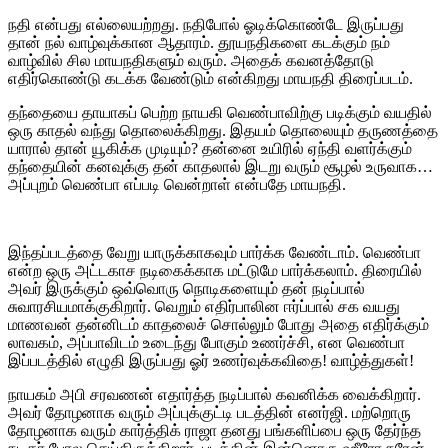
நதி என்பது எல்லையற்றது. நதிபோல் ஓடிக்கொண்டே இருப்பது
தான் நல் வாழ்வுக்கான ஆதாரம். தூயநதிகளை கடக்கும் நம்
வாழ்வில் சில மாயநதிகளும் வரும். அதைக் கவனத்தோடு
எதிர்கொண்டு கடக்க வேண்டும் என்கிறது மாயநதி திரைப்படம்.
தந்தையை தாயாகப் பெற்ற நாயகி வெண்பாவிற்கு படிக்கும் வயதில்
ஒரு காதல் வந்து தொலைக்கிறது. இதயம் தொலையும் தருணத்தை
யாரால் தான் யூகிக்க முடியும்? தன்னை உயிரில் ஏந்தி வளர்க்கும்
தந்தையின் கனவுக்கு தன் காதலால் இடறு வரும் சூழல் உருவாக…
அப்புறம் வெண்பா எப்படி வென்றாள் என்பதே மாயநதி.
இந்தப்படத்தை வேறு யாருக்காகவும் பார்க்க வேண்டாம். வெண்பா
என்ற ஒரு அட்டகாச நடிகைக்காக மட்டுமே பார்க்கலாம். திரையில்
அவர் இருக்கும் ஒவ்வொரு நொடிகளையும் தன் நடிப்பால்
சுவாரசியமாக்குகிறார். வெறும் எதிர்பாலின ஈர்ப்பால் சக வயது
மாணவன் தன்னிடம் காதலைச் சொல்லும் போது அதை எதிர்க்கும்
லாவகம், அப்பாவிடம் உடைந்து போகும் உணர்ச்சி, என வெண்பா
இப்படத்தில் எழுதி இருப்பது ஓர் உணர்வுக்கவிதை! வாழ்த்துகள்!
நாயகம் அபி சரவணன் எதார்த்த நடிப்பால் கவனிக்க வைக்கிறார்.
அவர் தோழனாக வரும் அப்புக்குட்டி படத்தின் எனர்ஜி. மற்றொரு
தோழனாக வரும் கார்த்திக் ராஜா தனது பங்களிப்பை ஒரு தேர்ந்த