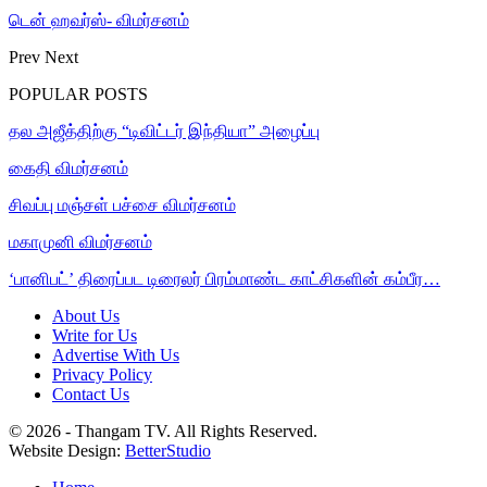
டென் ஹவர்ஸ்- விமர்சனம்
Prev
Next
POPULAR POSTS
தல அஜீத்திற்கு “டிவிட்டர் இந்தியா” அழைப்பு
கைதி விமர்சனம்
சிவப்பு மஞ்சள் பச்சை விமர்சனம்
மகாமுனி விமர்சனம்
‘பானிபட்’ திரைப்பட டிரைலர் பிரம்மாண்ட காட்சிகளின் கம்பீர…
About Us
Write for Us
Advertise With Us
Privacy Policy
Contact Us
© 2026 - Thangam TV. All Rights Reserved.
Website Design:
BetterStudio