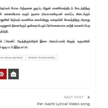
தெய்வம் போல அத்தனை துடிப்பு மிதுன் மாணிக்கத்திடம். வேடத்திற்கு
ன் மனைவியாக வரும் நடிகை ரம்யாபாண்டியன் வாய்ப்பு கிடைக்கும்
ாணிபோஜனின் தேர்வும் கவனிக்க வைக்கிறது. கதையின் வேகத்திற்கு அவரது
ெகுஜனம் நினைக்கும் ஒன்றை பெரும் பிரச்சனையாக மாற்றி கவனம் பெற
ர்த்தி.
ட்ரெண்ட் பிடித்திருக்கிறார் இசை அமைப்பாளர் கிருஷ். சுகுமாரின்
் ஒரு படம் இந்த ரா ரா.
ess ramya pandian
director Arisilmoorthy
NEXT POST
Per Aazhi Lyrical Video song