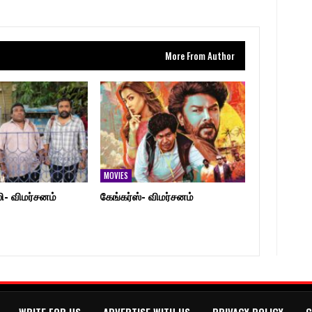
More From Author
MOVIES
லி- விமர்சனம்
கேங்கர்ஸ்- விமர்சனம்