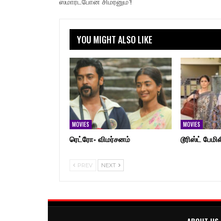
ஸ்மார்ட்போன் சிம்ரனும்’!
YOU MIGHT ALSO LIKE
MOVIES
MOVIES
ரெட்ரோ- விமர்சனம்
டூரிஸ்ட் பேமி
PREV
NEXT