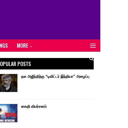
ONGS
MORE
OPULAR POSTS
தல அஜீத்திற்கு “டிவிட்டர் இந்தியா” அழைப்பு
கைதி விமர்சனம்