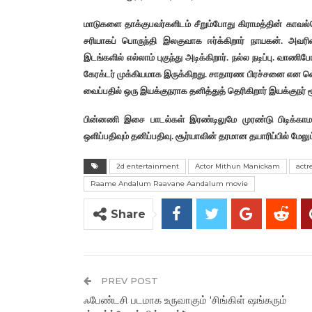
மாடுகளை தாக்குபவர்களிடம் சீறும்போது கிராமத்தின் காவல்
சரியாகப் பொருந்தி இலகுவாக ஈர்க்கிறார் நாயகன். அவரி
இடங்களில் எல்லாம் புகுந்து அடிக்கிறார். நல்ல நடிப்பு. வ
கேரக்டர் முக்கியமாக இருக்கிறது. சாதாரண பிரச்சனை என வ
வைப்பதில் ஒரு இயக்குநராக தனித்துத் தெரிகிறார் இயக்குநர் மூ
பின்னணி இசை பாடல்கள் இரண்டிலுமே முரண்டு பிடிக்காமல் 
ஒளிப்பதிவும் தனிப்பதிவு. சூர்யாவின் தரமான தயாரிப்பில் மேலும
2d entertainment
Actor Mithun Manickam
actr
Raame Andalum Raavane Aandalum movie
Share
PREV POST
ஃபேண்டசி படமாக உருவாகும் ‘சிங்கிள் ஷங்கரும்